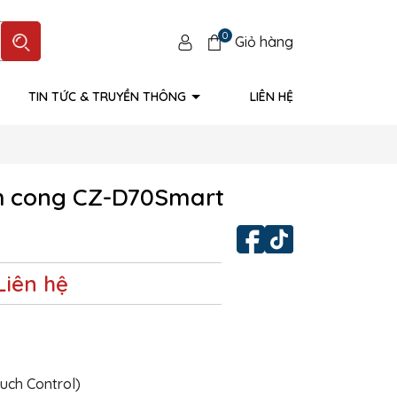
0
Giỏ hàng
TIN TỨC & TRUYỀN THÔNG
LIÊN HỆ
nh cong CZ-D70Smart
Liên hệ
uch Control)