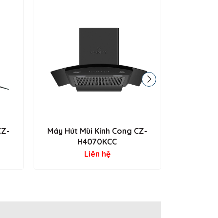
CZ-
Máy Hút Mùi Kính Cong CZ-
Máy Hút 
H4070KCC
Liên hệ