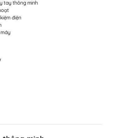
ẫy tay thông minh
hoạt
 kiệm điện
h
h máy
W