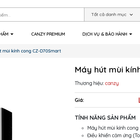
Tất cả danh mục
PHẨM
CANZY PREMIUM
DỊCH VỤ & BẢO HÀNH
t mùi kính cong CZ-D70Smart
Máy hút mùi kí
Thương hiệu:
canzy
Giá:
TÍNH NĂNG SẢN PHẨM
Máy hút mùi kính cong
Điều khiển cảm ứng (To