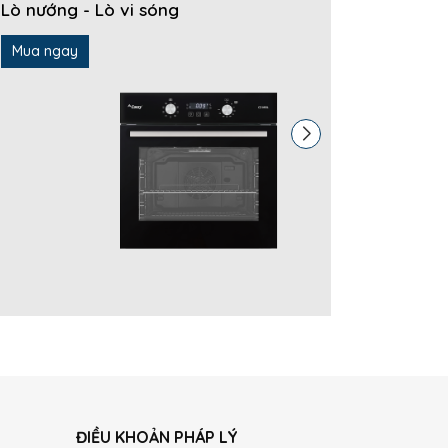
Lò nướng - Lò vi sóng
Máy rửa
Mua ngay
Mua ng
ĐIỀU KHOẢN PHÁP LÝ