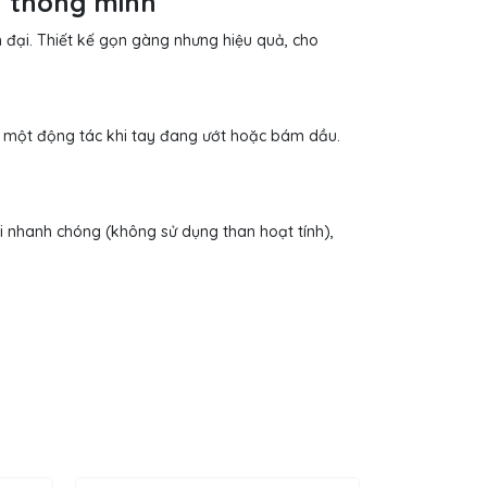
h thông minh
 đại. Thiết kế gọn gàng nhưng hiệu quả, cho
ng một động tác khi tay đang ướt hoặc bám dầu.
i nhanh chóng (không sử dụng than hoạt tính),
sơn đen
tháo lắp nhanh, đi cùng
cốc hứng dầu
 thoải mái cho căn bếp gia đình.