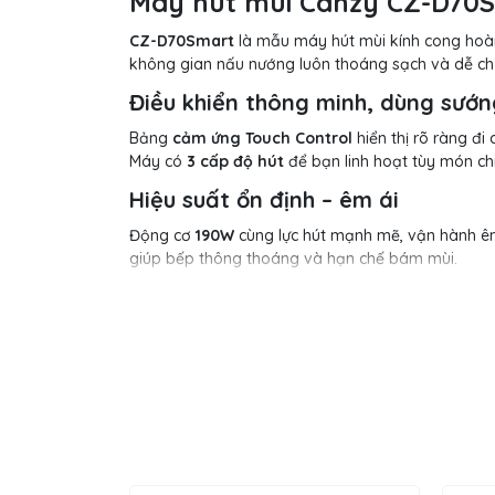
Máy hút mùi Canzy CZ-D70Sm
CZ-D70Smart
là mẫu máy hút mùi kính cong hoà
không gian nấu nướng luôn thoáng sạch và dễ chị
Điều khiển thông minh, dùng sướn
Bảng
cảm ứng Touch Control
hiển thị rõ ràng đi
Máy có
3 cấp độ hút
để bạn linh hoạt tùy món ch
Hiệu suất ổn định – êm ái
Động cơ
190W
cùng lực hút mạnh mẽ, vận hành 
giúp bếp thông thoáng và hạn chế bám mùi.
Sạch sẽ và dễ bảo dưỡng
Hệ thống
tự làm sạch
kết hợp
chức năng sấy
, g
dạng dài
dễ vệ sinh. Hai
đèn LED vuông 2×1.5W
c
CZ-D70Smart
là lựa chọn cân bằng giữa
thẩm mỹ