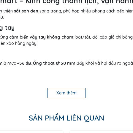
art – Kính cong thanh lịch, vận hàn
n thiện
sắt sơn đen
sang trọng, phù hợp nhiều phong cách bếp hiện
u.
g tay
 cùng
cảm biến vẫy tay không chạm
: bật/tắt, đổi cấp gió chỉ bằ
iên xào hằng ngày.
êm ở mức
~56 dB
.
Ống thoát Ø150 mm
đẩy khói và hơi dầu ra ngoà
iữ khoang máy khô ráo, hạn chế mùi ẩm.
Lưới lọc mỡ dạng thanh 
Xem thêm
hiếu sáng rõ vùng nấu, tiết kiệm điện.
 – tiện nghi – hiệu quả
, mang lại trải nghiệm sử dụng hiện đại và
SẢN PHẨM LIÊN QUAN