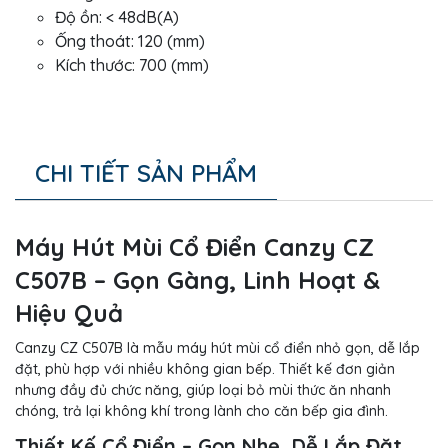
Độ ồn: < 48dB(A)
Ống thoát: 120 (mm)
Kích thước: 700 (mm)
CHI TIẾT SẢN PHẨM
Máy Hút Mùi Cổ Điển Canzy CZ
C507B – Gọn Gàng, Linh Hoạt &
Hiệu Quả
Canzy CZ C507B là mẫu máy hút mùi cổ điển nhỏ gọn, dễ lắp
đặt, phù hợp với nhiều không gian bếp. Thiết kế đơn giản
nhưng đầy đủ chức năng, giúp loại bỏ mùi thức ăn nhanh
chóng, trả lại không khí trong lành cho căn bếp gia đình.
Thiết Kế Cổ Điển – Gọn Nhẹ, Dễ Lắp Đặt