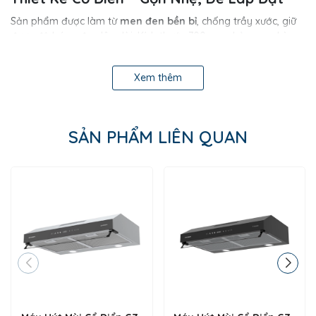
Sản phẩm được làm từ
men đen bền bỉ
, chống trầy xước, giữ
được độ bóng đẹp lâu dài. Kích thước 700mm nhỏ gọn, phù
hợp với tủ bếp tiêu chuẩn, dễ lắp đặt ngay cả trong không
gian hẹp.
Xem thêm
Điều Khiển Đơn Giản – 3 Cấp Độ Hút
Điều khiển phím bấm cơ 3 cấp độ
, thao tác nhanh
chóng, dễ sử dụng.
SẢN PHẨM LIÊN QUAN
Chế độ điều chỉnh hướng gió linh hoạt
, thổi lên trên
hoặc xuống dưới theo nhu cầu.
Hỗ trợ
chế độ hút đẩy ra ngoài
hoặc
khử mùi bằng
than hoạt tính
(tùy chọn), linh hoạt với nhiều kiểu bếp.
Hiệu Suất Ổn Định – Vận Hành Êm Ái
Trang bị
động cơ Turbin đôi
công suất 200W, loại bỏ mùi hôi
và khói nhanh chóng. Độ ồn <48dB(A) giúp quá trình vận hành
êm ái, không gây khó chịu khi nấu nướng.
Lọc Mỡ & Chiếu Sáng Tiện Lợi