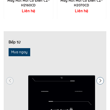
Máy Hút Mùi Cổ Điển CZ-
Máy Hút Mùi Cổ Điển CZ-
Lưới lọc mỡ bằng nhôm 5 lớp
bền bỉ, dễ tháo lắp, vệ
H2160CD
H2070CD
sinh nhanh chóng.
Liên hệ
Liên hệ
Đèn LED siêu sáng, tiết kiệm điện
, chiếu sáng rõ ràng
khu vực nấu ăn.
Bếp từ
Mua ngay