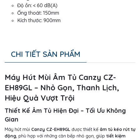
Độ ồn: < 60 dB(A)
Ống thoát: 150mm
Kích thước: 900mm
CHI TIẾT SẢN PHẨM
Máy Hút Mùi Âm Tủ Canzy CZ-
EH89GL – Nhỏ Gọn, Thanh Lịch,
Hiệu Quả Vượt Trội
Thiết Kế Âm Tủ Hiện Đại – Tối Ưu Không
Gian
Máy hút mùi
Canzy CZ-EH89GL
được thiết kế
âm tủ kéo rút tự
động
, phù hợp với những căn bếp nhỏ gọn, giúp
tiết kiệm