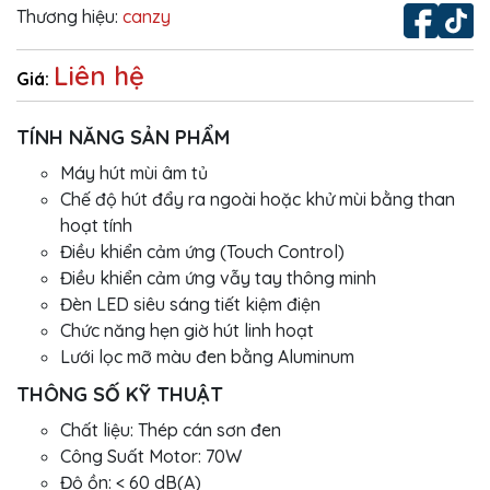
Thương hiệu:
canzy
Liên hệ
Giá:
TÍNH NĂNG SẢN PHẨM
Máy hút mùi âm tủ
Chế độ hút đẩy ra ngoài hoặc khử mùi bằng than
hoạt tính
Điều khiển cảm ứng (Touch Control)
Điều khiển cảm ứng vẫy tay thông minh
Đèn LED siêu sáng tiết kiệm điện
Chức năng hẹn giờ hút linh hoạt
Lưới lọc mỡ màu đen bằng Aluminum
THÔNG SỐ KỸ THUẬT
Chất liệu: Thép cán sơn đen
Công Suất Motor: 70W
Độ ồn: < 60 dB(A)