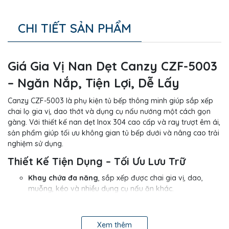
CHI TIẾT SẢN PHẨM
Giá Gia Vị Nan Dẹt Canzy CZF-5003
– Ngăn Nắp, Tiện Lợi, Dễ Lấy
Canzy CZF-5003 là phụ kiện tủ bếp thông minh giúp sắp xếp
chai lọ gia vị, dao thớt và dụng cụ nấu nướng một cách gọn
gàng. Với thiết kế nan dẹt Inox 304 cao cấp và ray trượt êm ái,
sản phẩm giúp tối ưu không gian tủ bếp dưới và nâng cao trải
nghiệm sử dụng.
Thiết Kế Tiện Dụng – Tối Ưu Lưu Trữ
Khay chứa đa năng
, sắp xếp được chai gia vị, dao,
muỗng, kéo và nhiều dụng cụ nấu ăn khác.
Ray trượt giảm chấn
, đóng mở nhẹ nhàng, êm ái,
không gây tiếng ồn.
Xem thêm