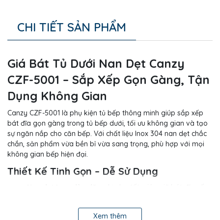
CHI TIẾT SẢN PHẨM
Giá Bát Tủ Dưới Nan Dẹt Canzy
CZF-5001 – Sắp Xếp Gọn Gàng, Tận
Dụng Không Gian
Canzy CZF-5001 là phụ kiện tủ bếp thông minh giúp sắp xếp
bát đĩa gọn gàng trong tủ bếp dưới, tối ưu không gian và tạo
sự ngăn nắp cho căn bếp. Với chất liệu Inox 304 nan dẹt chắc
chắn, sản phẩm vừa bền bỉ vừa sang trọng, phù hợp với mọi
không gian bếp hiện đại.
Thiết Kế Tinh Gọn – Dễ Sử Dụng
Nan dẹt Inox dày dặn
, chịu lực tốt, giúp giữ bát đĩa cố
định, chống xô lệch.
Thiết kế dạng kéo trượt êm ái, dễ dàng kéo ra/đẩy vào,
Xem thêm