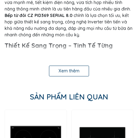
vừa mạnh mẽ, tiết kiệm điện năng, vừa tích hợp nhiều tính
năng thông minh chính là ưu tiên hàng đầu của nhiều gia đình.
Bếp từ đôi CZ PID369 SERIAL 8.0
chính là lựa chọn tối ưu, kết
hợp giữa thiết kế sang trọng, công nghệ Inverter tiên tiến và
khả năng nấu nướng đa dạng, đáp ứng mọi nhu cầu từ bữa ăn
nhanh chóng đến những món cầu kỳ.
Thiết Kế Sang Trọng – Tinh Tế Từng
Đường Nét
CZ PID369 SERIAL 8.0 được trang bị
mặt kính Platinum
Ceramic
cao cấp, vát cạnh, bo góc mềm mại mang đến vẻ
Xem thêm
sang trọng và an toàn khi sử dụng. Chất liệu kính chống trầy
xước, chịu lực và chịu nhiệt tốt, đảm bảo độ bền bỉ theo thời
gian.
SẢN PHẨM LIÊN QUAN
Tông màu đen hiện đại, bề mặt kính phẳng dễ lau chùi, phù
hợp với nhiều phong cách bếp. Kích thước mặt kính
730 × 430
mm
, kích thước khoét đá
690 × 390 mm
, lý tưởng cho hầu hết
các không gian bếp gia đình.
Hiệu Năng Mạnh Mẽ – Tiết Kiệm Điện với