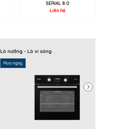
SERIAL 8.0
Liên hệ
dụng.
Lò nướng - Lò vi sóng
Máy rửa
Mua ngay
Mua ng
mạnh mẽ và bền bỉ theo thời gian. Sản phẩm không
g.