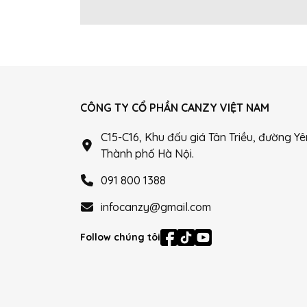
CÔNG TY CỔ PHẦN CANZY VIỆT NAM
C15-C16, Khu đấu giá Tân Triều, đường Y
Thành phố Hà Nội.
091 800 1388
infocanzy@gmail.com
Follow chúng tôi