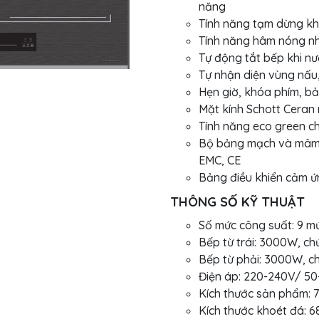
năng
Tính năng tạm dừng kh
Tính năng hâm nóng nh
Tự động tắt bếp khi nư
Tự nhận diện vùng nấu,
Hẹn giờ, khóa phím, b
Mặt kính Schott Ceran
Tính năng eco green c
Bộ bảng mạch và mâm 
EMC, CE
Bảng điều khiển cảm ứn
THÔNG SỐ KỸ THUẬT
Số mức công suất: 9 m
Bếp từ trái: 3000W, c
Bếp từ phải: 3000W, c
Điện áp: 220-240V/ 5
Kích thước sản phẩm:
Kích thước khoét đá: