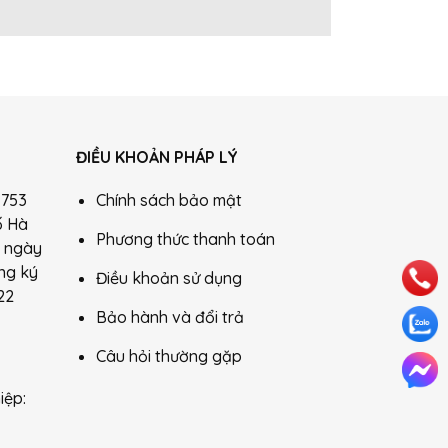
ĐIỀU KHOẢN PHÁP LÝ
1753
Chính sách bảo mật
ố Hà
Phương thức thanh toán
: ngày
ng ký
Điều khoản sử dụng
22
Bảo hành và đổi trả
Câu hỏi thường gặp
iệp: