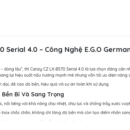
0 Serial 4.0 – Công Nghệ E.G.O Germa
 dùng lâu”, thì Canzy CZ LX-B570 Serial 4.0 là lựa chọn đáng cân n
mang lại hiệu suất nấu nướng mạnh mẽ nhưng vẫn tối ưu điện năng c
đại, đề cao độ bền, hiệu quả và sự an toàn khi sử dụng.
 Bền Bỉ Và Sang Trọng
nổi tiếng với khả năng chịu nhiệt, chịu lực và chống trầy xước vượt 
bo Inox chắc chắn, không chỉ tăng độ bền mà còn tạo điểm nhấn san
Nhiệt Nhanh, Nấu Ăn Hiệu Quả