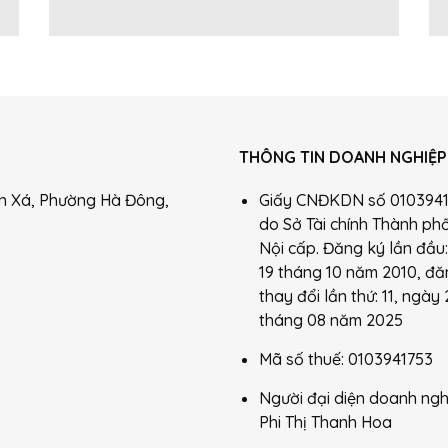
THÔNG TIN DOANH NGHIỆP
ên Xá, Phường Hà Đông,
Giấy CNĐKDN số 010394
do Sở Tài chính Thành ph
Nội cấp. Đăng ký lần đầu
19 tháng 10 năm 2010, đă
thay đổi lần thứ: 11, ngày 
tháng 08 năm 2025
Mã số thuế: 0103941753
Người đại diện doanh ngh
Phi Thị Thanh Hoa