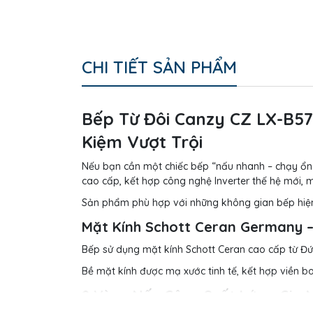
CHI TIẾT SẢN PHẨM
Bếp Từ Đôi Canzy CZ LX-B57
Kiệm Vượt Trội
Nếu bạn cần một chiếc bếp “nấu nhanh – chạy ổn –
cao cấp, kết hợp công nghệ Inverter thế hệ mới, 
Sản phẩm phù hợp với những không gian bếp hiện 
Mặt Kính Schott Ceran Germany –
Bếp sử dụng mặt kính Schott Ceran cao cấp từ Đức, 
Bề mặt kính được mạ xước tinh tế, kết hợp viền 
2 Vùng Nấu Công Suất Lớn – Gia 