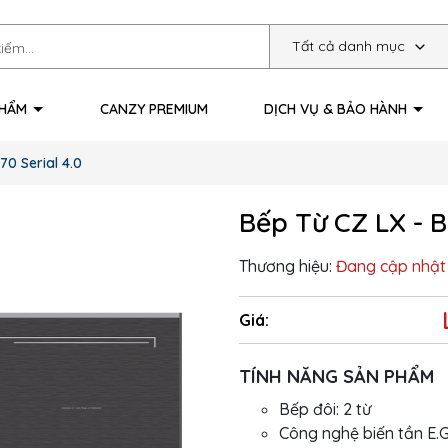
Tất cả danh mục
PHẨM
CANZY PREMIUM
DỊCH VỤ & BẢO HÀNH
70 Serial 4.0
Bếp Từ CZ LX - B
Thương hiệu:
Đang cập nhật
Giá:
TÍNH NĂNG SẢN PHẨM
Bếp đôi: 2 từ
Công nghệ biến tần E.G