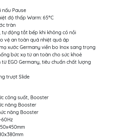
i nấu Pause
iệt độ thấp Warm: 65°C
ớc tràn
 tự động tắt bếp khi không có nồi
ảo vệ an toàn quá nhiệt quá áp
 mạ xước Germany viền bo Inox sang trọng
hống bức xạ từ an toàn cho sức khoẻ
từ EGO Germany, tiêu chuẩn chất lượng
g trượt Slide
ức công suất, Booster
hức năng Booster
hức năng Booster
0-60Hz
 750x450mm
 680x380mm