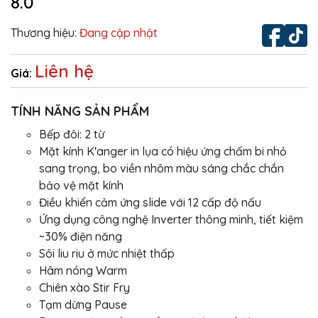
8.0
Thương hiệu:
Đang cập nhật
Liên hệ
Giá:
TÍNH NĂNG SẢN PHẨM
Bếp đôi: 2 từ
Mặt kính K'anger in lụa có hiệu ứng chấm bi nhỏ
sang trọng, bo viền nhôm màu sáng chắc chắn
bảo vệ mặt kính
Điều khiển cảm ứng slide với 12 cấp độ nấu
Ứng dụng công nghệ Inverter thông minh, tiết kiệm
~30% điện năng
Sôi liu riu ở mức nhiệt thấp
Hâm nóng Warm
Chiên xào Stir Fry
Tạm dừng Pause