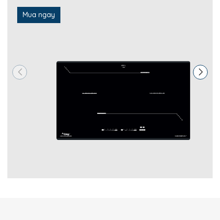
Nhờ đó, bếp có khả năng tiết kiệm khoảng
30% điện năng
,
Mua ngay
đồng thời duy trì nhiệt độ chính xác và nâng cao hiệu quả sử
dụng.
Điều Khiển Cảm Ứng Slide 12 Cấp Độ – Điều
Chỉnh Nhiệt Chính Xác
Bếp sử dụng bảng điều khiển
cảm ứng trượt Slide
với
12 mức
công suất
, cho phép người dùng dễ dàng lựa chọn mức nhiệt
phù hợp với từng món ăn.
Giao diện trực quan, thao tác mượt mà giúp việc sử dụng trở
nên đơn giản và thuận tiện hơn.
Đa Dạng Chức Năng Hỗ Trợ Nấu Ăn
Canzy CZ-I99992M.SMART SERIAL 8.0 được tích hợp nhiều chế
độ nấu thông minh:
Sôi liu riu
– Duy trì nhiệt độ thấp ổn định, phù hợp cho
các món hầm, kho hoặc ninh.
Warm
– Giữ ấm món ăn mà không làm thực phẩm bị
khô hay cháy.