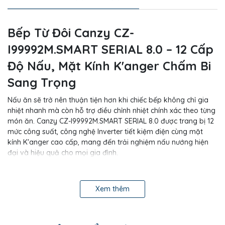
Bếp Từ Đôi Canzy CZ-
I99992M.SMART SERIAL 8.0 – 12 Cấp
Độ Nấu, Mặt Kính K'anger Chấm Bi
Sang Trọng
Nấu ăn sẽ trở nên thuận tiện hơn khi chiếc bếp không chỉ gia
nhiệt nhanh mà còn hỗ trợ điều chỉnh nhiệt chính xác theo từng
món ăn. Canzy CZ-I99992M.SMART SERIAL 8.0 được trang bị 12
mức công suất, công nghệ Inverter tiết kiệm điện cùng mặt
kính K'anger cao cấp, mang đến trải nghiệm nấu nướng hiện
đại và hiệu quả cho mọi gia đình.
Sản phẩm phù hợp với nhiều không gian bếp từ căn hộ, nhà
phố đến các căn bếp thiết kế hiện đại.
Xem thêm
Mặt Kính K'anger Chống Xước – Hiệu Ứng
Chấm Bi Tinh Tế