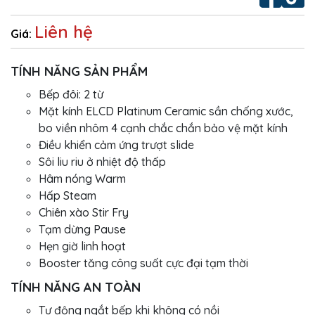
Liên hệ
Giá:
TÍNH NĂNG SẢN PHẨM
Bếp đôi: 2 từ
Mặt kính ELCD Platinum Ceramic sần chống xước,
bo viền nhôm 4 cạnh chắc chắn bảo vệ mặt kính
Điều khiển cảm ứng trượt slide
Sôi liu riu ở nhiệt độ thấp
Hâm nóng Warm
Hấp Steam
Chiên xào Stir Fry
Tạm dừng Pause
Hẹn giờ linh hoạt
Booster tăng công suất cực đại tạm thời
TÍNH NĂNG AN TOÀN
Tự động ngắt bếp khi không có nồi