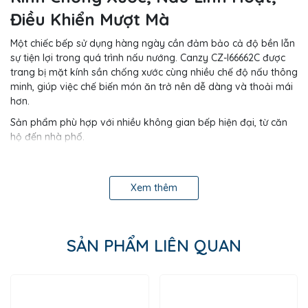
Điều Khiển Mượt Mà
Một chiếc bếp sử dụng hàng ngày cần đảm bảo cả độ bền lẫn
sự tiện lợi trong quá trình nấu nướng. Canzy CZ-I66662C được
trang bị mặt kính sần chống xước cùng nhiều chế độ nấu thông
minh, giúp việc chế biến món ăn trở nên dễ dàng và thoải mái
hơn.
Sản phẩm phù hợp với nhiều không gian bếp hiện đại, từ căn
hộ đến nhà phố.
Mặt Kính ELCD Platinum Ceramic – Sần
Chống Xước, Bo Viền Chắc Chắn
Xem thêm
Bếp sử dụng mặt kính
ELCD Platinum Ceramic
màu đen với
bề mặt sần chống xước, giúp hạn chế dấu vân tay và bám
bẩn trong quá trình sử dụng.
SẢN PHẨM LIÊN QUAN
Thiết kế
bo viền nhôm 4 cạnh
giúp bảo vệ mặt kính tốt hơn,
đồng thời tăng độ chắc chắn và tạo điểm nhấn sang trọng
cho tổng thể sản phẩm.
2 Vùng Nấu Từ – Gia Nhiệt Nhanh, Nấu Ăn