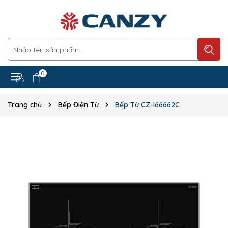
0
Trang chủ
Bếp Điện Từ
Bếp Từ CZ-I66662C