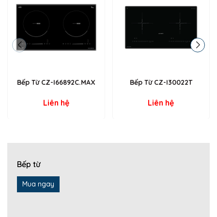
chiên, xào cần nhiệt độ cao, bạn đều có thể tùy chỉnh một cách
dễ dàng và chính xác. Điều này giúp bảo đảm món ăn đạt
được độ chín hoàn hảo và giữ nguyên hương vị.
Điều Khiển Cảm Ứng Trượt Slide
Hệ thống điều khiển cảm ứng trượt Slide là điểm nhấn hiện đại
của bếp từ CZ 9979 GRT. Với thiết kế nhạy bén, bạn chỉ cần
một cú chạm nhẹ là có thể điều chỉnh mọi chức năng của bếp
Bếp Từ CZ-I66892C.MAX
Bếp Từ CZ-I30022T
một cách dễ dàng và chính xác. Hệ thống này không chỉ tăng
tính thẩm mỹ mà còn giúp việc vệ sinh bếp trở nên đơn giản
Liên hệ
Liên hệ
hơn, không còn lo ngại việc nút bấm bị kẹt hoặc hỏng hóc.
Bếp Đôi Hiệu Suất Cao
Bếp từ CZ 9979 GRT được trang bị hai vùng nấu mạnh mẽ, cho
phép bạn nấu nhiều món ăn cùng lúc mà không lo lắng về hiệu
suất. Điều này đặc biệt hữu ích cho những bữa ăn gia đình
Bếp từ
đông người hoặc khi bạn cần chuẩn bị nhiều món trong thời
gian ngắn. Hai vùng nấu với công suất tối ưu giúp đảm bảo
Mua ngay
thực phẩm được nấu chín đều và nhanh chóng, giữ nguyên
hương vị và dưỡng chất.