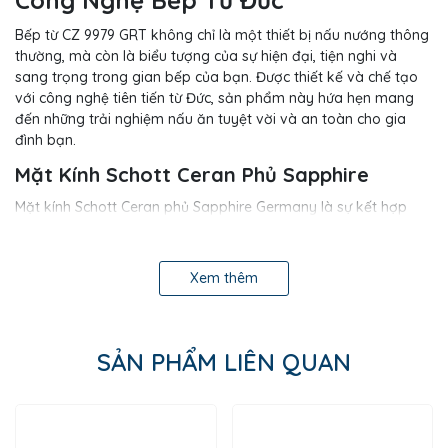
Bếp từ CZ 9979 GRT không chỉ là một thiết bị nấu nướng thông
thường, mà còn là biểu tượng của sự hiện đại, tiện nghi và
sang trọng trong gian bếp của bạn. Được thiết kế và chế tạo
với công nghệ tiên tiến từ Đức, sản phẩm này hứa hẹn mang
đến những trải nghiệm nấu ăn tuyệt vời và an toàn cho gia
đình bạn.
Mặt Kính Schott Ceran Phủ Sapphire
Mặt kính Schott Ceran phủ Sapphire Germany là sự kết hợp
hoàn hảo giữa độ bền và thẩm mỹ. Kính Schott Ceran không
chỉ chịu lực, chịu nhiệt tốt mà còn rất dễ dàng vệ sinh. Với thiết
kế vát hai cạnh, mặt kính mang lại vẻ ngoài sang trọng và
Xem thêm
hiện đại cho bếp, đồng thời giảm thiểu nguy cơ bị trầy xước và
bám bẩn. Đây là loại kính cao cấp hàng đầu, đảm bảo độ bền
và an toàn tuyệt đối trong suốt quá trình sử dụng.
SẢN PHẨM LIÊN QUAN
9 Cấp Độ Điều Chỉnh
Bếp từ CZ 9979 GRT cung cấp 9 cấp độ điều chỉnh công suất,
giúp bạn dễ dàng điều chỉnh nhiệt độ phù hợp cho từng món
ăn. Từ những món ninh, hầm cần nhiệt độ thấp đến các món