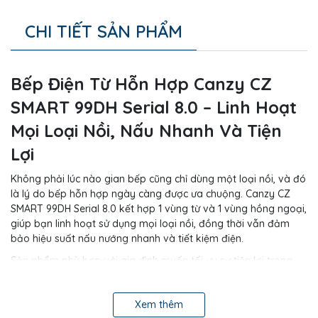
CHI TIẾT SẢN PHẨM
Bếp Điện Từ Hỗn Hợp Canzy CZ
SMART 99DH Serial 8.0 – Linh Hoạt
Mọi Loại Nồi, Nấu Nhanh Và Tiện
Lợi
Không phải lúc nào gian bếp cũng chỉ dùng một loại nồi, và đó
là lý do bếp hỗn hợp ngày càng được ưa chuộng. Canzy CZ
SMART 99DH Serial 8.0 kết hợp 1 vùng từ và 1 vùng hồng ngoại,
giúp bạn linh hoạt sử dụng mọi loại nồi, đồng thời vẫn đảm
bảo hiệu suất nấu nướng nhanh và tiết kiệm điện.
Sản phẩm phù hợp với gia đình muốn tối ưu sự tiện lợi trong
quá trình nấu ăn hàng ngày.
Thiết Kế Mặt Kính K+ Vát Cạnh – Hiện Đại
Xem thêm