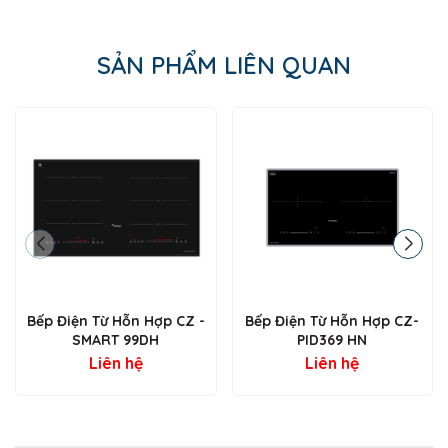
Và Chắc Chắn
Bếp sử dụng mặt kính K+ cao cấp với thiết kế vát cạnh tinh tế,
kết hợp nẹp nhôm 4 cạnh bên.
SẢN PHẨM LIÊN QUAN
Không chỉ tăng độ bền, thiết kế này còn mang lại vẻ ngoài
sang trọng, dễ dàng vệ sinh và phù hợp với nhiều không gian
bếp.
Bếp Hỗn Hợp 1 Từ + 1 Hồng Ngoại – Linh
Hoạt Trong Sử Dụng
Canzy CZ SMART 99DH Serial 8.0 được trang bị:
1 vùng bếp từ (2400W, Booster Max)
– nấu nhanh, tiết
kiệm điện
1 vùng hồng ngoại 2 vòng nhiệt (2400W)
– dùng được
với mọi loại nồi
Bếp Điện Từ Hỗn Hợp CZ -
Bếp Điện Từ Hỗn Hợp CZ-
Sự kết hợp này giúp người dùng không bị giới hạn dụng cụ
SMART 99DH
PID369 HN
nấu, đặc biệt phù hợp với những gia đình có sẵn nhiều loại nồi
Liên hệ
Liên hệ
khác nhau.
Công Nghệ Inverter – Tiết Kiệm Đến 40%
Điện Năng